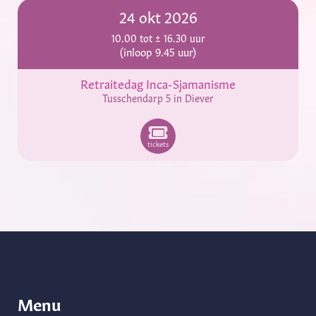
24 okt 2026
10.00 tot ± 16.30 uur
(inloop 9.45 uur)
Retraitedag Inca-Sjamanisme
Tusschendarp 5 in Diever
tickets
Menu